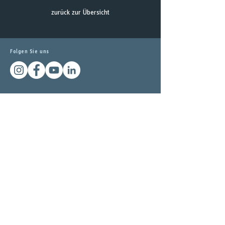
zurück zur Übersicht
Folgen Sie uns
Unsere Arbeiten bei
DESIGN MADE IN GERMAY
Besuchen Sie auch unser
atelier zudem
kultur
design
text
marke