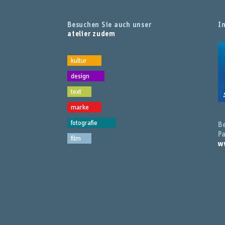
Besuchen Sie auch unser
I
atelier zudem
kultur
design
text
marke
fotografie
B
Pa
film
w