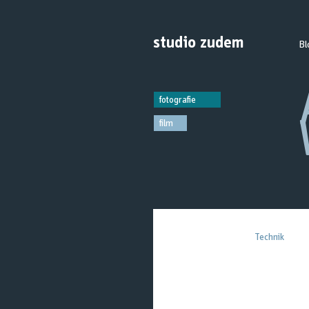
studio
zudem
Bl
fotografie
film
Alle
Projekte
Technik