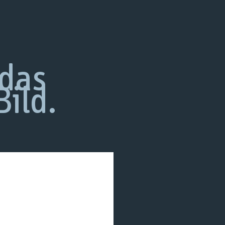
das
ild.